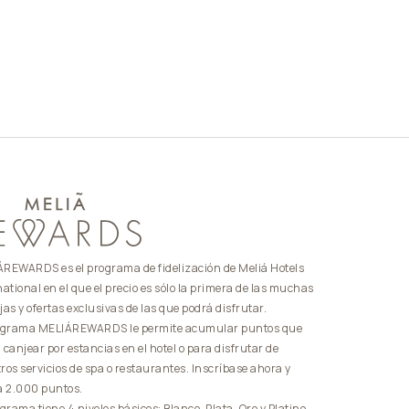
REWARDS es el programa de fidelización de Meliá Hotels
national en el que el precio es sólo la primera de las muchas
jas y ofertas exclusivas de las que podrá disfrutar.
ograma MELIÁREWARDS le permite acumular puntos que
 canjear por estancias en el hotel o para disfrutar de
ros servicios de spa o restaurantes. Inscríbase ahora y
a 2.000 puntos.
ograma tiene 4 niveles básicos: Blanco, Plata, Oro y Platino.