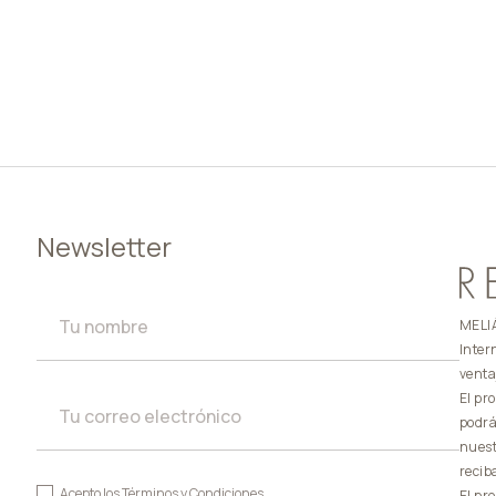
Newsletter
MELIÁ
Inter
venta
El pr
podrá
nuest
recib
Acepto los
Términos y Condiciones
El pr