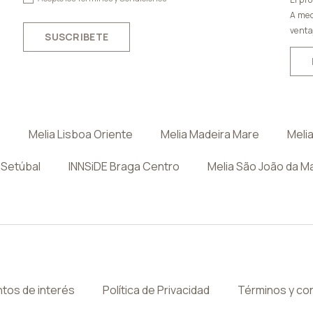
A med
venta
SUSCRIBETE
o
Melia Lisboa Oriente
Melia Madeira Mare
Meli
 Setúbal
INNSiDE Braga Centro
Melia São João da M
tos de interés
Política de Privacidad
Términos y co