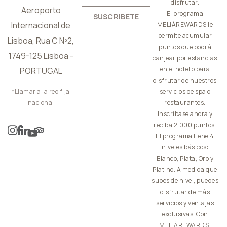
disfrutar.
Aeroporto
El programa
SUSCRIBETE
Internacional de
MELIÁREWARDS le
permite acumular
Lisboa, Rua C Nº2,
puntos que podrá
1749-125 Lisboa -
canjear por estancias
en el hotel o para
PORTUGAL
disfrutar de nuestros
*Llamar a la red fija
servicios de spa o
nacional
restaurantes.
Inscríbase ahora y
reciba 2.000 puntos.
El programa tiene 4
niveles básicos:
Blanco, Plata, Oro y
Platino. A medida que
subes de nivel, puedes
disfrutar de más
servicios y ventajas
exclusivas. Con
MELIÁREWARDS,