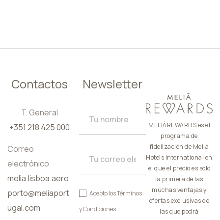
ES
Contactos
Newsletter
T. General
MELIÁREWARDS es el
+351 218 425 000
programa de
fidelización de Meliá
Correo
Hotels International en
electrónico
el que el precio es sólo
melia.lisboa.aero
la primera de las
muchas ventajas y
porto@meliaport
Acepto los
Términos
ofertas exclusivas de
ugal.com
y Condiciones
las que podrá