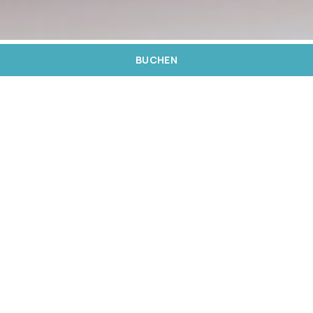
BUCHEN
In unseren Einrichtungen bieten wir die perfekte
Mischung aus exquisiten Räumlichkeiten,
personalisierten Dienstleistungen und
moderner Infrastruktur, um den Erfolg Ihrer
Unternehmensveranstaltung zu gewährleisten.
Ganz gleich, ob es sich um eine Konferenz, ein
Geschäftstreffen, ein Seminar oder einen
anderen geschäftlichen Anlass handelt, wir sind
bestrebt, ein Umfeld zu schaffen, das
Interaktion, Zusammenarbeit und