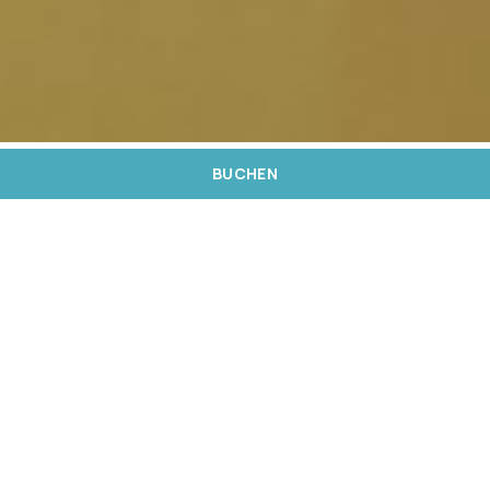
BUCHEN
MeliáRewards ist das Treueprogramm von Meliá
Hotels International, mit dem Sie exklusive
Vorteile, Angebote und Ermäßigungen für Ihre
Aufenthalte in den mehr als 380 Hotels aller
Marken der Meliá-Gruppe genießen: Gran Meliá,
ME, Paradisus, Meliá Hotels & Resorts, Innside
und Sol.