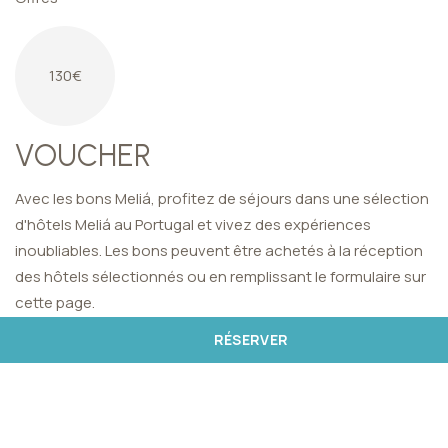
130€
VOUCHER
Avec
les
bons
Meliá
,
profitez
de
séjours
dans
une
sélection
d'
hôtels
Meliá
au Portugal
et
vivez
des
expériences
inoubliables
.
Les
bons
peuvent
être
achetés
à la
réception
des
hôtels
sélectionnés
ou
en
remplissant
le
formulaire
sur
cette
page
.
RÉSERVER
VOIR LES DÉTAILS